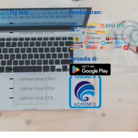
Try Out:
Pembayaran:
Latihan Soal CPNS
Latihan Soal PPPK
Latihan Soal Kedinasan
SKD
Tersedia di:
Latihan Soal POLRI
Latihan Soal TNI
Latihan Soal STAN
Latihan Soal IPDN
Latihan Soal STIS