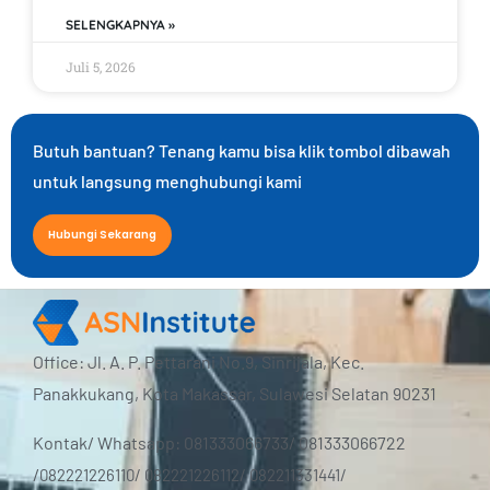
SELENGKAPNYA »
Juli 5, 2026
Butuh bantuan? Tenang kamu bisa klik tombol dibawah
untuk langsung menghubungi kami
Hubungi Sekarang
Office: Jl. A. P. Pettarani No.9, Sinrijala, Kec.
Panakkukang, Kota Makassar, Sulawesi Selatan 90231
Kontak/ Whatsapp: 081333066733/ 081333066722
/
082221226110/ 082221226112/ 082211331441/