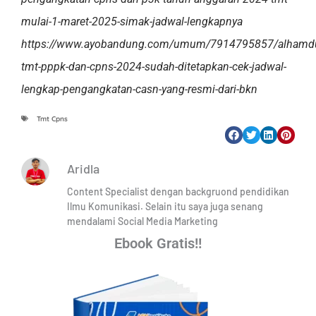
mulai-1-maret-2025-simak-jadwal-lengkapnya
https://www.ayobandung.com/umum/7914795857/alhamdul
tmt-pppk-dan-cpns-2024-sudah-ditetapkan-cek-jadwal-
lengkap-pengangkatan-casn-yang-resmi-dari-bkn
Tmt Cpns
Aridla
Content Specialist dengan backgruond pendidikan
Ilmu Komunikasi. Selain itu saya juga senang
mendalami Social Media Marketing
Ebook Gratis!!