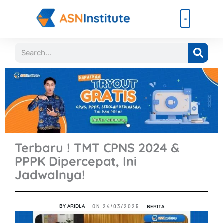
Lewati
ke
konten
Beli Paket
Event & Ebook
Search
Terbaru ! TMT CPNS 2024 &
PPPK Dipercepat, Ini
Jadwalnya!
BY
ARIDLA
BERITA
ON
24/03/2025