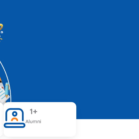
1
+
Alumni