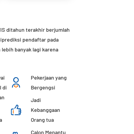
IS ditahun terakhir berjumlah
diprediksi pendaftar pada
 lebih banyak lagi karena
ai
Pekerjaan yang
l di
Bergengsi
an
Jadi
Kebanggaan
a
Orang tua​
Calon Menantu