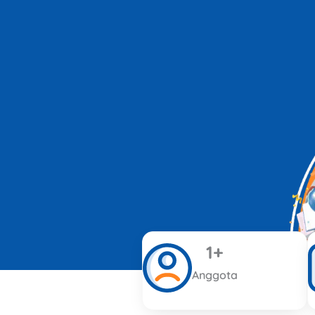
1
+
Anggota