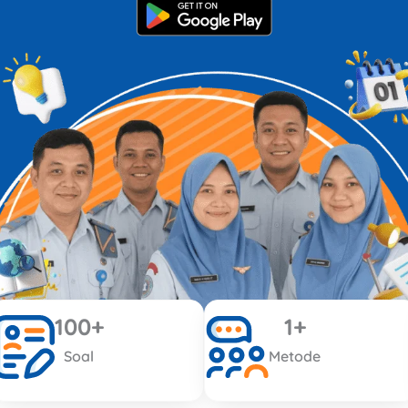
100
+
1
+
Soal
Metode