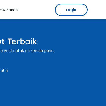
Login
t & Ebook
ut Terbaik
, tryout untuk uji kemampuan,
ratis