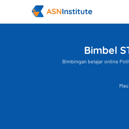
Lewati
ke
konten
Bimbel ST
Bimbingan belajar online Pol
Mau 