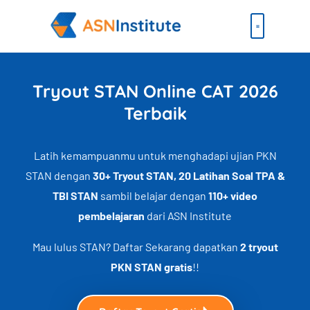
Lewati
ke
konten
Beli Paket
Event & Ebook
Tryout STAN Online CAT 2026
Terbaik
Latih kemampuanmu untuk menghadapi ujian PKN
STAN dengan
30+ Tryout STAN, 20 Latihan Soal TPA &
TBI STAN
sambil belajar dengan
110+ video
pembelajaran
dari ASN Institute
Mau lulus STAN? Daftar Sekarang dapatkan
2 tryout
PKN STAN gratis
!!