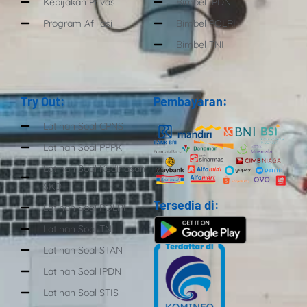
Kebijakan Privasi
Bimbel IPDN
Program Afiliasi
Bimbel POLRI
Bimbel TNI
Try Out:
Pembayaran:
Latihan Soal CPNS
Latihan Soal PPPK
Latihan Soal Kedinasan
SKD
Tersedia di:
Latihan Soal POLRI
Latihan Soal TNI
Latihan Soal STAN
Latihan Soal IPDN
Latihan Soal STIS