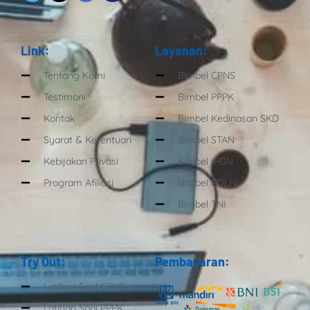
Link:
Layanan:
Tentang Kami
Bimbel CPNS
Testimoni
Bimbel PPPK
Kontak
Bimbel Kedinasan SKD
Syarat & Ketentuan
Bimbel STAN
Kebijakan Privasi
Bimbel IPDN
Program Afiliasi
Bimbel POLRI
Bimbel TNI
Try Out:
Pembayaran:
Latihan Soal CPNS
Latihan Soal PPPK