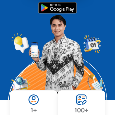
1
+
100
+