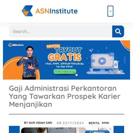
Lewati
ke
konten
Beli Paket
Event & Ebook
Search
Gaji Administrasi Perkantoran
Yang Tawarkan Prospek Karier
Menjanjikan
BY
NUR INDAH SARI
BERITA
,
PPPK
ON
22/11/2024