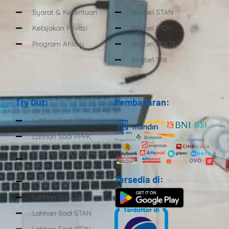
Syarat & Ketentuan
Bimbel STAN
Kebijakan Privasi
Bimbel IPDN
Program Afiliasi
Bimbel POLRI
Bimbel TNI
Try Out:
Pembayaran:
Latihan Soal CPNS
Latihan Soal PPPK
Latihan Soal Kedinasan
SKD
Tersedia di:
Latihan Soal POLRI
Latihan Soal TNI
Latihan Soal STAN