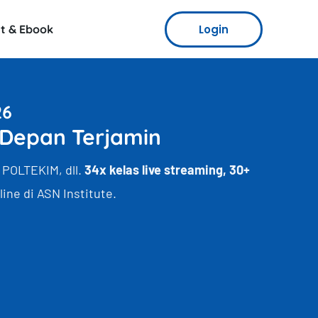
Login
t & Ebook
26
 Depan Terjamin
 POLTEKIM, dll.
34x kelas live streaming, 30+
ine di ASN Institute.