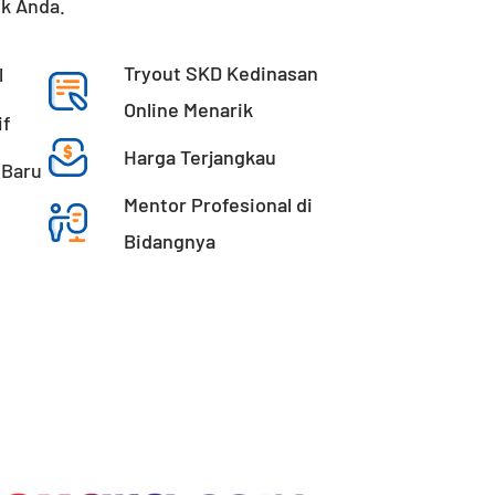
uk Anda.
Tryout SKD Kedinasan
l
Online Menarik
f​
Harga Terjangkau
 Baru
Mentor Profesional di
Bidangnya