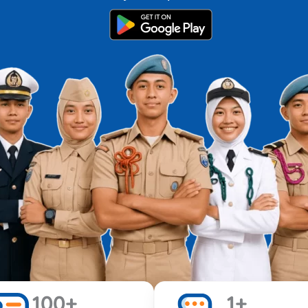
100
+
1
+