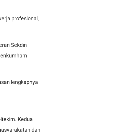
erja profesional,
eran Sekdin
Kemenkumham
hasan lengkapnya
oltekim. Kedua
emasyarakatan dan