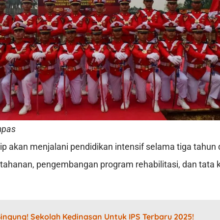
mpas
p akan menjalani pendidikan intensif selama tiga tahun
tahanan, pengembangan program rehabilitasi, dan tata 
ingung! Sekolah Kedinasan Untuk IPS Terbaru 2025!