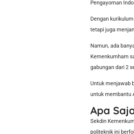
Pengayoman Indo
Dengan kurikulum u
tetapi juga menja
Namun, ada banya
Kemenkumham saat 
gabungan dari 2 se
Untuk menjawab be
untuk membantu A
Apa Saj
Sekdin Kemenkumha
politeknik ini be