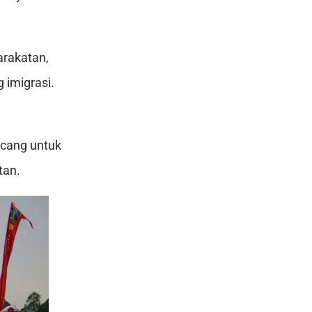
arakatan,
 imigrasi.
ncang untuk
tan.