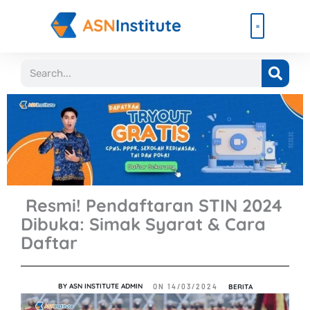
Lewati
ke
konten
Beli Paket
Event & Ebook
Search
Resmi! Pendaftaran STIN 2024
Dibuka: Simak Syarat & Cara
Daftar
BY
ASN INSTITUTE ADMIN
BERITA
ON
14/03/2024