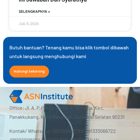
SELENGKAPNYA »
Juli 5, 2026
Butuh bantuan? Tenang kamu bisa klik tombol dibawah
untuk langsung menghubungi kami
Hubungi Sekarang
Office: Jl. A. P. Pettarani No.9, Sinrijala, Kec.
Panakkukang, Kota Makassar, Sulawesi Selatan 90231
Kontak/ Whatsapp: 081333066733/ 081333066722
/
082221226110/ 082221226112/ 082211331441/