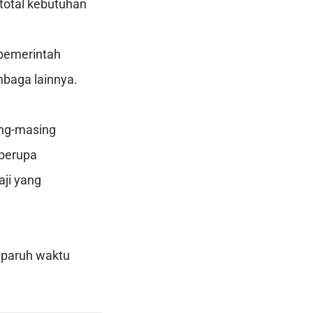
total kebutuhan
 pemerintah
mbaga lainnya.
ng-masing
 berupa
ji yang
 paruh waktu