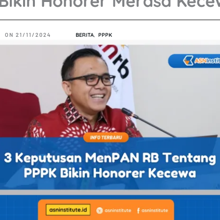
 Bikin Honorer Merasa Kec
ON
21/11/2024
BERITA
,
PPPK