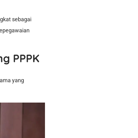
gkat sebagai
 Kepegawaian
ng PPPK
tama yang