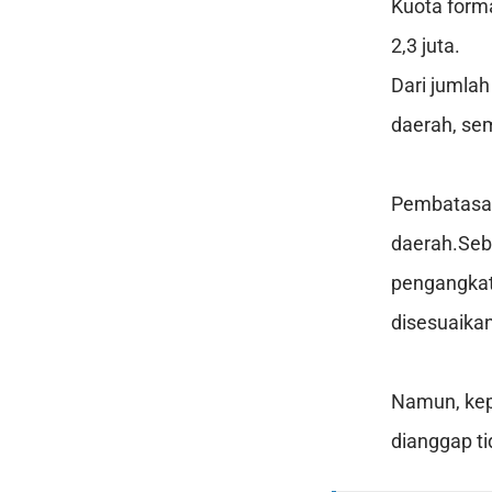
Kuota forma
2,3 juta.
Dari jumlah
daerah, se
Pembatasan
daerah.Seb
pengangkat
disesuaikan
Namun, kep
dianggap ti