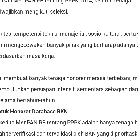
jakan MenPAN RB tentang PPPK 2024, seluruh tenaga ho
diwajibkan mengikuti seleksi.
k tes kompetensi teknis, manajerial, sosio-kultural, sert
ini mengecewakan banyak pihak yang berharap adanya
erdasarkan masa kerja.
ini membuat banyak tenaga honorer merasa terbebani, m
embutuhkan persiapan intensif, sementara sebagian dar
elama bertahun-tahun.
untuk Honorer Database BKN
kedua MenPAN RB tentang PPPK adalah hanya tenaga h
ah terverifikasi dan tervalidasi oleh BKN yang dipriorita