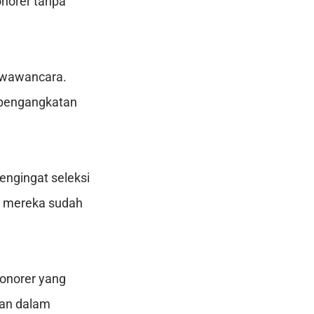
norer tanpa
a wawancara.
 pengangkatan
engingat seleksi
i mereka sudah
onorer yang
skan dalam