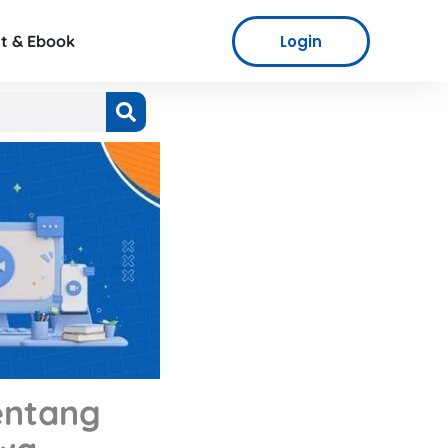
Login
t & Ebook
entang