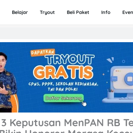
Belajar
Tryout
Beli Paket
Info
Even
 3 Keputusan MenPAN RB T