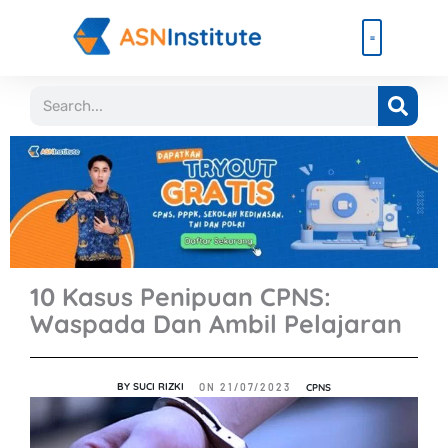
Lewati
ke
konten
Beli Paket
Event & Ebook
Search
10 Kasus Penipuan CPNS:
Waspada Dan Ambil Pelajaran
BY
SUCI RIZKI
CPNS
ON
21/07/2023