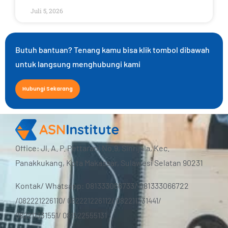
Juli 5, 2026
Butuh bantuan? Tenang kamu bisa klik tombol dibawah
untuk langsung menghubungi kami
Hubungi Sekarang
Office: Jl. A. P. Pettarani No.9, Sinrijala, Kec.
Panakkukang, Kota Makassar, Sulawesi Selatan 90231
Kontak/ Whatsapp: 081333066733/ 081333066722
/
082221226110/ 082221226112/ 082211331441/
0
82211331551/
0
81522555131