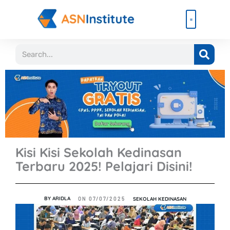
Lewati
ke
konten
Beli Paket
Event & Ebook
Search
Kisi Kisi Sekolah Kedinasan
Terbaru 2025! Pelajari Disini!
BY
ARIDLA
SEKOLAH KEDINASAN
ON
07/07/2025