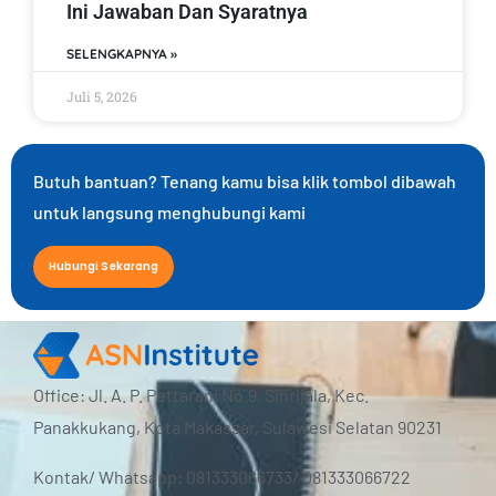
Ini Jawaban Dan Syaratnya
SELENGKAPNYA »
Juli 5, 2026
Butuh bantuan? Tenang kamu bisa klik tombol dibawah
untuk langsung menghubungi kami
Hubungi Sekarang
Office: Jl. A. P. Pettarani No.9, Sinrijala, Kec.
Panakkukang, Kota Makassar, Sulawesi Selatan 90231
Kontak/ Whatsapp: 081333066733/ 081333066722