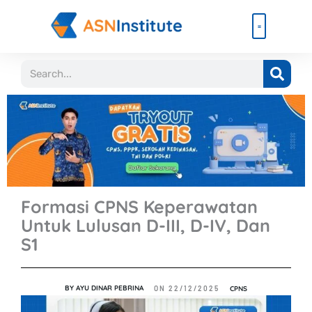
Lewati
ke
konten
Beli Paket
Event & Ebook
Search
Formasi CPNS Keperawatan
Untuk Lulusan D-III, D-IV, Dan
S1
BY
AYU DINAR PEBRINA
CPNS
ON
22/12/2025