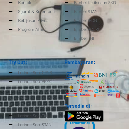
Kontak
Bimbel Kedinasan SKD
Syarat & Ketentuan
Bimbel STAN
Kebijakan Privasi
Bimbel IPDN
Program Afiliasi
Bimbel POLRI
Bimbel TNI
Try Out:
Pembayaran:
Latihan Soal CPNS
Latihan Soal PPPK
Latihan Soal Kedinasan
SKD
Tersedia di:
Latihan Soal POLRI
Latihan Soal TNI
Latihan Soal STAN