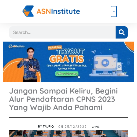
Lewati
ke
konten
Beli Paket
Event & Ebook
Search
Jangan Sampai Keliru, Begini
Alur Pendaftaran CPNS 2023
Yang Wajib Anda Pahami
BY
TAUFIQ
CPNS
ON
25/12/2022