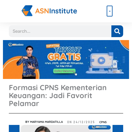
Lewati
ke
konten
Beli Paket
Event & Ebook
Search
Formasi CPNS Kementerian
Keuangan: Jadi Favorit
Pelamar
BY
MARYAMA MARDATILLA
CPNS
ON
24/12/2025