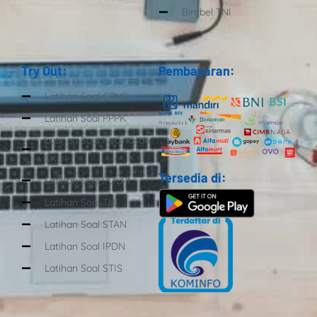
Bimbel TNI
Try Out:
Pembayaran:
Latihan Soal CPNS
Latihan Soal PPPK
Latihan Soal Kedinasan
SKD
Tersedia di:
Latihan Soal POLRI
Latihan Soal TNI
Latihan Soal STAN
Latihan Soal IPDN
Latihan Soal STIS