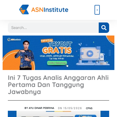
Lewati
ke
konten
Beli Paket
Event & Ebook
Search
Ini 7 Tugas Analis Anggaran Ahli
Pertama Dan Tanggung
Jawabnya
BY
AYU DINAR PEBRINA
CPNS
ON
15/05/2026