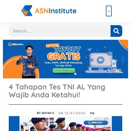
Lewati
ke
konten
Beli Paket
Event & Ebook
Search
4 Tahapan Tes TNI AL Yang
Wajib Anda Ketahui!
BY
AISYAH S
TNI
ON
12/01/2025