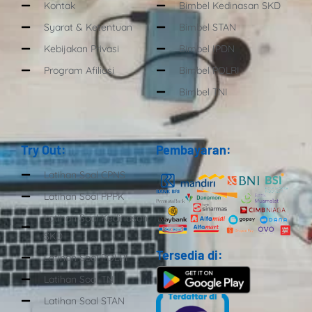
Kontak
Bimbel Kedinasan SKD
Syarat & Ketentuan
Bimbel STAN
Kebijakan Privasi
Bimbel IPDN
Program Afiliasi
Bimbel POLRI
Bimbel TNI
Try Out:
Pembayaran:
Latihan Soal CPNS
Latihan Soal PPPK
Latihan Soal Kedinasan
SKD
Tersedia di:
Latihan Soal POLRI
Latihan Soal TNI
Latihan Soal STAN