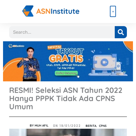
Lewati
ke
konten
Beli Paket
Event & Ebook
Search
RESMI! Seleksi ASN Tahun 2022
Hanya PPPK Tidak Ada CPNS
Umum
BY
MUH AFIL
BERITA
,
CPNS
ON
19/01/2022