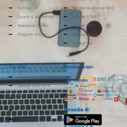
Kontak
Bimbel Kedinasan SKD
Syarat & Ketentuan
Bimbel STAN
Kebijakan Privasi
Bimbel IPDN
Program Afiliasi
Bimbel POLRI
Bimbel TNI
Try Out:
Pembayaran:
Latihan Soal CPNS
Latihan Soal PPPK
Latihan Soal Kedinasan
SKD
Tersedia di:
Latihan Soal POLRI
Latihan Soal TNI