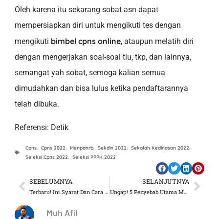
Oleh karena itu sekarang sobat asn dapat
mempersiapkan diri untuk mengikuti tes dengan
bimbel cpns online
mengikuti
, ataupun melatih diri
dengan mengerjakan soal-soal tiu, tkp, dan lainnya,
semangat yah sobat, semoga kalian semua
dimudahkan dan bisa lulus ketika pendaftarannya
telah dibuka.
Referensi: Detik
Cpns
,
Cpns 2022
,
Menpanrb
,
Sekdin 2022
,
Sekolah Kedinasan 2022
,
Seleksi Cpns 2022
,
Seleksi PPPK 2022
SEBELUMNYA
SELANJUTNYA
Prev
Nex
Terbaru! Ini Syarat Dan Cara Mendaftar Politeknik Siber Sandi Negara Untuk Pendaftaran 2023
Ungap! 5 Penyebab Utama Mengapa Pemerintah Memutuskan CPNS Tidak Buka Pada 2022
Muh Afil