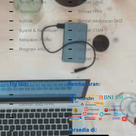
Tentang Kami
Bimbel CPNS
Testimoni
Bimbel PPPK
Kontak
Bimbel Kedinasan SKD
Syarat & Ketentuan
Bimbel STAN
Kebijakan Privasi
Bimbel IPDN
Program Afiliasi
Bimbel POLRI
Bimbel TNI
Try Out:
Pembayaran:
Latihan Soal CPNS
Latihan Soal PPPK
Latihan Soal Kedinasan
SKD
Tersedia di:
Latihan Soal POLRI