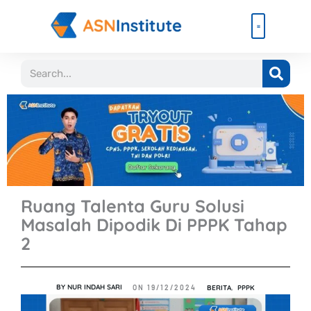
Lewati
ke
konten
Beli Paket
Event & Ebook
Search
Ruang Talenta Guru Solusi
Masalah Dipodik Di PPPK Tahap
2
BY
NUR INDAH SARI
BERITA
,
PPPK
ON
19/12/2024