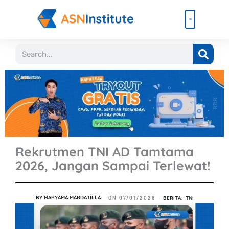
Lewati
ke
konten
Beli Paket
Event & Ebook
Search
Rekrutmen TNI AD Tamtama
2026, Jangan Sampai Terlewat!
BY
MARYAMA MARDATILLA
BERITA
,
TNI
ON
07/01/2026