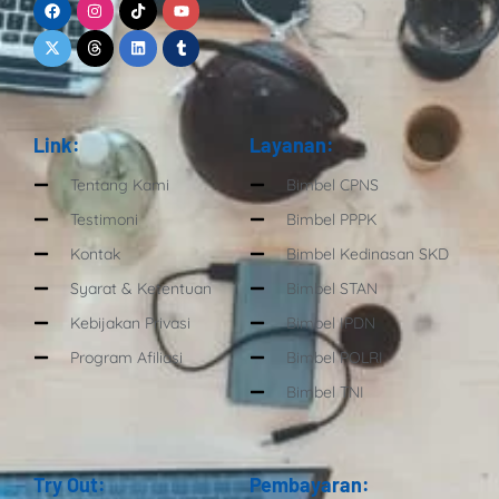
twitter
Link:
Layanan:
Tentang Kami
Bimbel CPNS
Testimoni
Bimbel PPPK
Kontak
Bimbel Kedinasan SKD
Syarat & Ketentuan
Bimbel STAN
Kebijakan Privasi
Bimbel IPDN
Program Afiliasi
Bimbel POLRI
Bimbel TNI
Try Out:
Pembayaran: