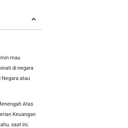
mimin mau
nati di negara
i Negara atau
 Menengah Atas
terian Keuangan
hu, saat ini,