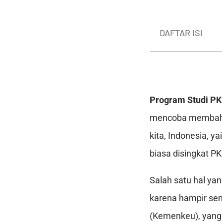
DAFTAR ISI
Program Studi P
mencoba membahas 
kita, Indonesia, 
biasa disingkat P
Salah satu hal y
karena hampir se
(Kemenkeu), yang t