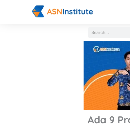
Lewati
ke
konten
Search
Ada 9 Pr