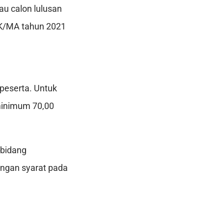
u calon lulusan
MK/MA tahun 2021
 peserta. Untuk
 minimum 70,00
 bidang
engan syarat pada
.