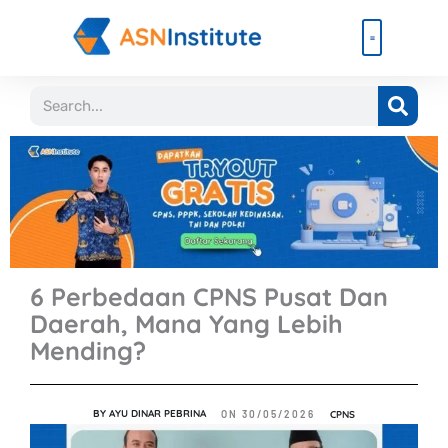
Lewati
ke
konten
Beli Paket
Event & Ebook
Search
6 Perbedaan CPNS Pusat Dan
Daerah, Mana Yang Lebih
Mending?
BY
AYU DINAR PEBRINA
CPNS
ON
30/05/2026