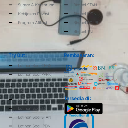
Syarat & Ketentuan
Bimbel STAN
Kebijakan Privasi
Bimbel IPDN
Program Afiliasi
Bimbel POLRI
Bimbel TNI
Try Out:
Pembayaran:
Latihan Soal CPNS
Latihan Soal PPPK
Latihan Soal Kedinasan
SKD
Tersedia di:
Latihan Soal POLRI
Latihan Soal TNI
Latihan Soal STAN
Latihan Soal IPDN