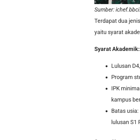
Sumber: ichef.bbci
Terdapat dua jeni
yaitu syarat akad
Syarat Akademik:
Lulusan D4,
Program stu
IPK minimal
kampus bera
Batas usia:
lulusan S1 