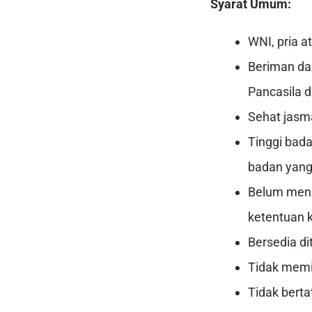
Syarat Umum:
WNI, pria a
Beriman da
Pancasila 
Sehat jasm
Tinggi bada
badan yan
Belum meni
ketentuan 
Bersedia di
Tidak memil
Tidak berta