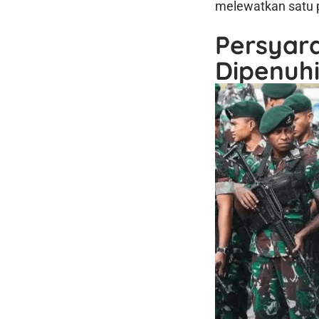
melewatkan satu p
Persyar
Dipenuhi