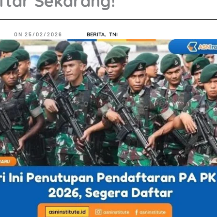
ftar Sekarang!
ON
25/02/2026
BERITA
,
TNI