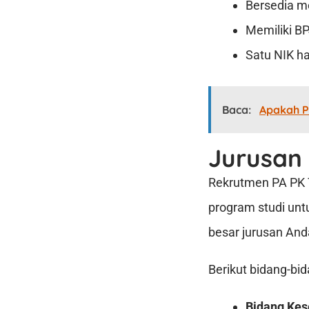
Bersedia m
Memiliki BP
Satu NIK ha
Baca:
Apakah P
Jurusan
Rekrutmen PA PK T
program studi untu
besar jurusan And
Berikut bidang-b
Bidang Kes