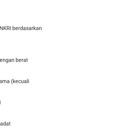
 NKRI berdasarkan
dengan berat
ama (kecuali
I
 adat