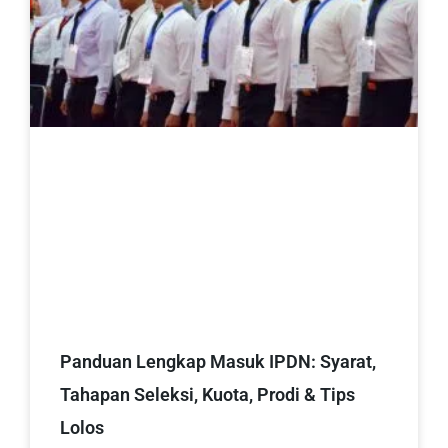
Panduan Lengkap Masuk IPDN: Syarat,
Tahapan Seleksi, Kuota, Prodi & Tips
Lolos