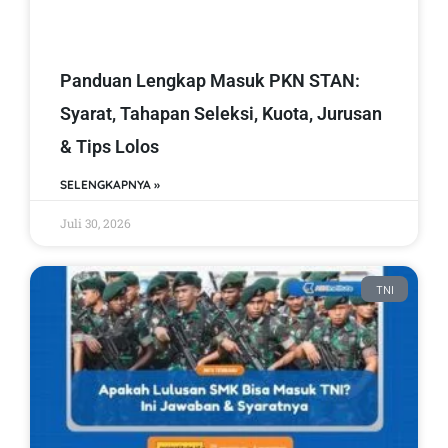
Panduan Lengkap Masuk PKN STAN:
Syarat, Tahapan Seleksi, Kuota, Jurusan
& Tips Lolos
SELENGKAPNYA »
Juli 30, 2026
TNI