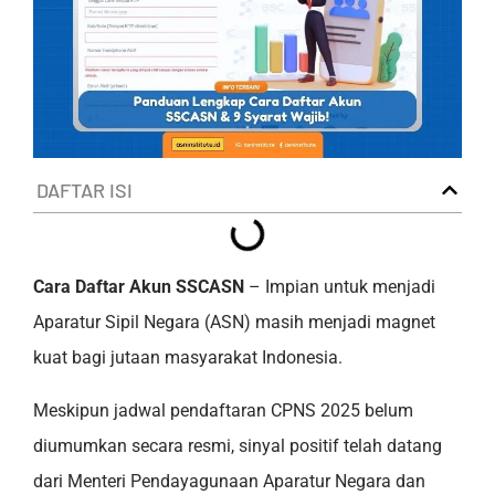
DAFTAR ISI
Cara Daftar Akun SSCASN
– Impian untuk menjadi
Aparatur Sipil Negara (ASN) masih menjadi magnet
kuat bagi jutaan masyarakat Indonesia.
Meskipun jadwal pendaftaran CPNS 2025 belum
diumumkan secara resmi, sinyal positif telah datang
dari Menteri Pendayagunaan Aparatur Negara dan