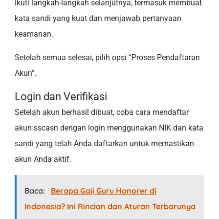
Ikuti langkah-langkah selanjutnya, termasuk membuat
kata sandi yang kuat dan menjawab pertanyaan
keamanan.
Setelah semua selesai, pilih opsi “Proses Pendaftaran
Akun”.
Login dan Verifikasi
Setelah akun berhasil dibuat, coba cara mendaftar
akun sscasn dengan login menggunakan NIK dan kata
sandi yang telah Anda daftarkan untuk memastikan
akun Anda aktif.
Baca:
Berapa Gaji Guru Honorer di
Indonesia? Ini Rincian dan Aturan Terbarunya