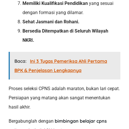
Memiliki Kualifikasi Pendidikan
yang sesuai
dengan formasi yang dilamar.
Sehat Jasmani dan Rohani.
Bersedia Ditempatkan di Seluruh Wilayah
NKRI.
Baca:
Ini 3 Tugas Pemeriksa Ahli Pertama
BPK & Penjelasan Lengkapnya
Proses seleksi CPNS adalah maraton, bukan lari cepat.
Persiapan yang matang akan sangat menentukan
hasil akhir.
bimbingan belajar cpns
Bergabunglah dengan