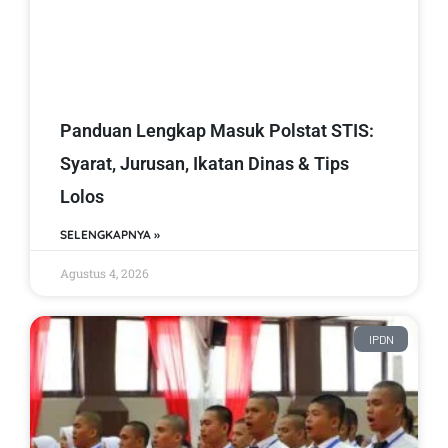
Panduan Lengkap Masuk Polstat STIS:
Syarat, Jurusan, Ikatan Dinas & Tips
Lolos
SELENGKAPNYA »
Agustus 4, 2026
IPDN