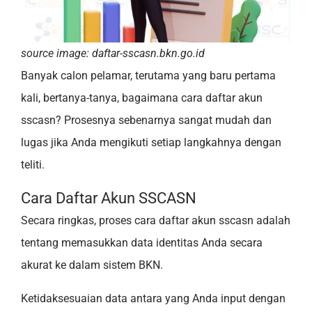
source image: daftar-sscasn.bkn.go.id
Banyak calon pelamar, terutama yang baru pertama
kali, bertanya-tanya, bagaimana cara daftar akun
sscasn? Prosesnya sebenarnya sangat mudah dan
lugas jika Anda mengikuti setiap langkahnya dengan
teliti.
Cara Daftar Akun SSCASN
Secara ringkas, proses cara daftar akun sscasn adalah
tentang memasukkan data identitas Anda secara
akurat ke dalam sistem BKN.
Ketidaksesuaian data antara yang Anda input dengan