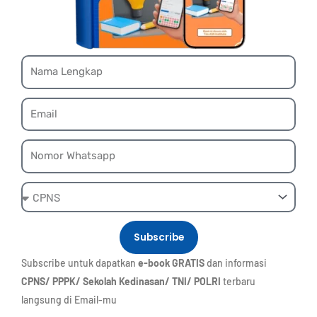
Name
Email
Whatsapp
Ebook
Subscribe
Subscribe untuk dapatkan
e-book GRATIS
dan informasi
CPNS/ PPPK/ Sekolah Kedinasan/ TNI/ POLRI
terbaru
langsung di Email-mu