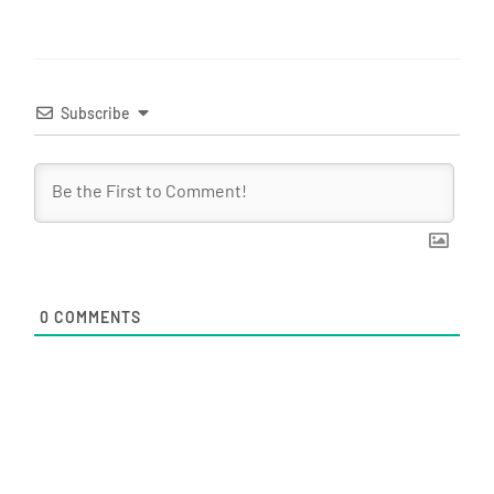
Subscribe
0
COMMENTS