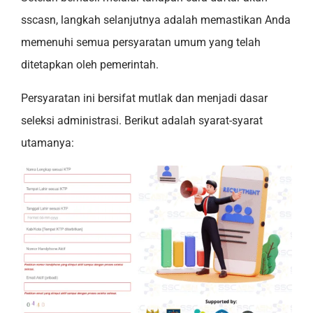
sscasn, langkah selanjutnya adalah memastikan Anda
memenuhi semua persyaratan umum yang telah
ditetapkan oleh pemerintah.
Persyaratan ini bersifat mutlak dan menjadi dasar
seleksi administrasi. Berikut adalah syarat-syarat
utamanya: