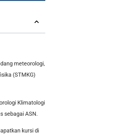
idang meteorologi,
ofisika (STMKG)
rologi Klimatologi
as sebagai ASN.
apatkan kursi di