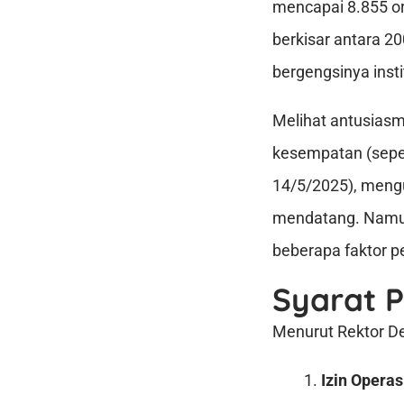
mencapai 8.855 o
berkisar antara 2
bergengsinya instit
Melihat antusiasm
kesempatan (seper
14/5/2025), men
mendatang. Namun
beberapa faktor p
Syarat 
Menurut Rektor De
Izin Operas