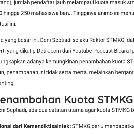
rang), jumlah pendaftar jauh melampaui kuota masuk st
00 hingga 250 mahasiswa baru. Tingginya animo ini men
usi ini.
e yang besar ini, Deni Septiadi selaku Rektor STMKG, d
ti yang dikutip Detik.com dari Youtube Podcast Bicara I
gungkapkan adanya kemungkinan penambahan kuota S
, penambahan ini tidak serta merta, melainkan bergan
enting.
Penambahan Kuota STMKG
ni Septiadi, ada dua catatan utama agar kuota STMKG b
ional dari Kemendiktisaintek:
STMKG perlu mendapatkan