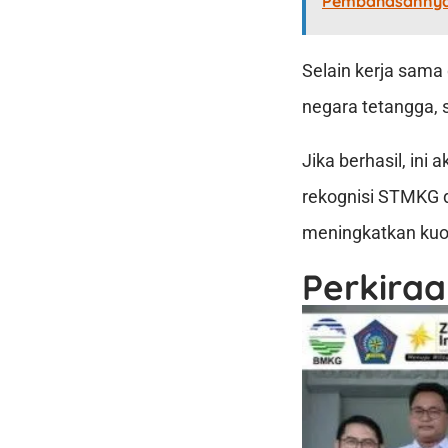
Pembahasanny
Selain kerja sam
negara tetangga, s
Jika berhasil, in
rekognisi STMKG di
meningkatkan kuo
Perkira