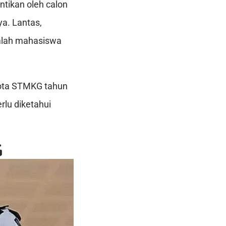
ntikan oleh calon
a. Lantas,
mlah mahasiswa
kuota STMKG tahun
rlu diketahui
G