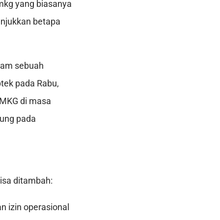
mkg yang biasanya
unjukkan betapa
alam sebuah
ptek pada Rabu,
TMKG di masa
tung pada
isa ditambah:
 izin operasional