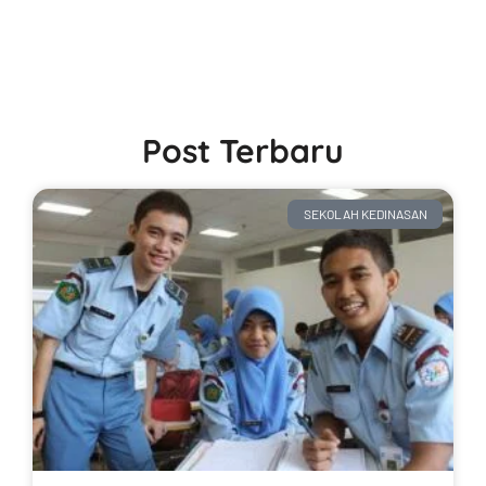
Post Terbaru
SEKOLAH KEDINASAN