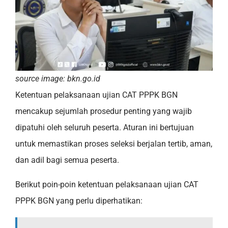
source image: bkn.go.id
Ketentuan pelaksanaan ujian CAT PPPK BGN
mencakup sejumlah prosedur penting yang wajib
dipatuhi oleh seluruh peserta. Aturan ini bertujuan
untuk memastikan proses seleksi berjalan tertib, aman,
dan adil bagi semua peserta.
Berikut poin-poin ketentuan pelaksanaan ujian CAT
PPPK BGN yang perlu diperhatikan: