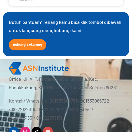
Butuh bantuan? Tenang kamu bisa klik tombol dibawah
untuk langsung menghubungi kami
Hubungi Sekarang
Office: Jl. A. P. Pettarani No.9, Sinrijala, Kec.
Panakkukang, Kota Makassar, Sulawesi Selatan 90231
Kontak/ Whatsapp: 081333066733/ 081333066722
/
082221226110/ 082221226112/ 082211331441/
0
82211331551/
0
81522555131
Facebook
X-
Instagram
Tiktok
Linkedin
Youtube
Tumblr