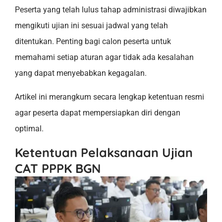
Peserta yang telah lulus tahap administrasi diwajibkan
mengikuti ujian ini sesuai jadwal yang telah
ditentukan. Penting bagi calon peserta untuk
memahami setiap aturan agar tidak ada kesalahan
yang dapat menyebabkan kegagalan.
Artikel ini merangkum secara lengkap ketentuan resmi
agar peserta dapat mempersiapkan diri dengan
optimal.
Ketentuan Pelaksanaan Ujian
CAT PPPK BGN