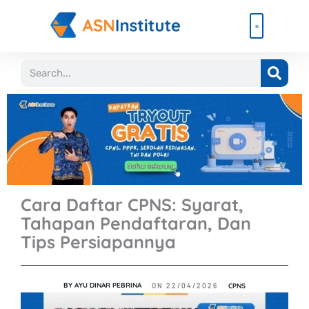
Lewati
ke
konten
Beli Paket
Event & Ebook
Search
Cara Daftar CPNS: Syarat,
Tahapan Pendaftaran, Dan
Tips Persiapannya
BY
AYU DINAR PEBRINA
CPNS
ON
22/04/2026