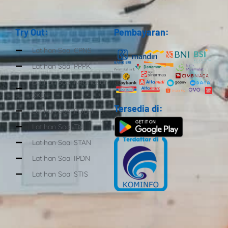
Try Out:
Pembayaran:
Latihan Soal CPNS
Latihan Soal PPPK
Latihan Soal Kedinasan
SKD
Tersedia di:
Latihan Soal POLRI
Latihan Soal TNI
Latihan Soal STAN
Latihan Soal IPDN
Latihan Soal STIS