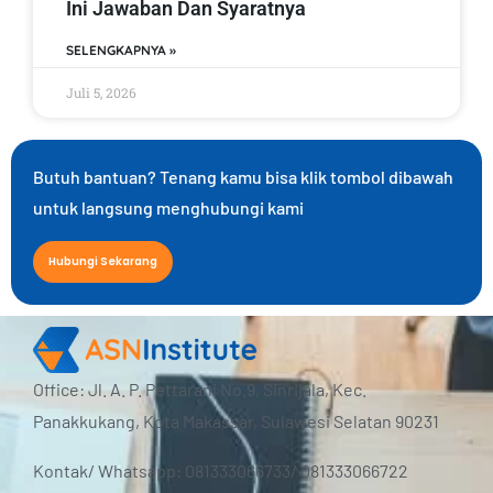
Ini Jawaban Dan Syaratnya
SELENGKAPNYA »
Juli 5, 2026
Butuh bantuan? Tenang kamu bisa klik tombol dibawah
untuk langsung menghubungi kami
Hubungi Sekarang
Office: Jl. A. P. Pettarani No.9, Sinrijala, Kec.
Panakkukang, Kota Makassar, Sulawesi Selatan 90231
Kontak/ Whatsapp: 081333066733/ 081333066722