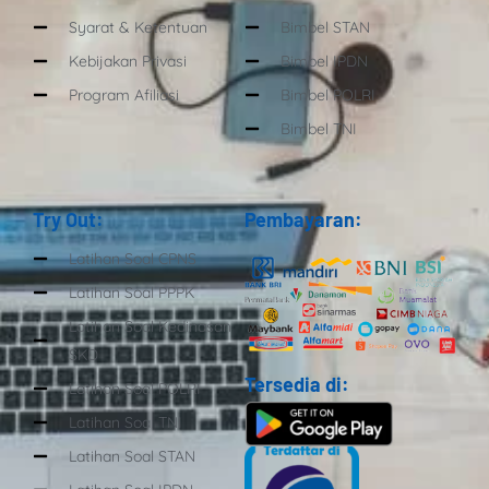
Syarat & Ketentuan
Bimbel STAN
Kebijakan Privasi
Bimbel IPDN
Program Afiliasi
Bimbel POLRI
Bimbel TNI
Try Out:
Pembayaran:
Latihan Soal CPNS
Latihan Soal PPPK
Latihan Soal Kedinasan
SKD
Tersedia di:
Latihan Soal POLRI
Latihan Soal TNI
Latihan Soal STAN