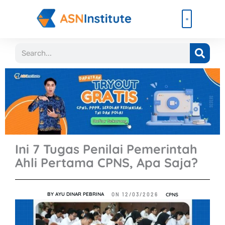
Lewati
ke
konten
Beli Paket
Event & Ebook
Search
Ini 7 Tugas Penilai Pemerintah
Ahli Pertama CPNS, Apa Saja?
BY
AYU DINAR PEBRINA
CPNS
ON
12/03/2026