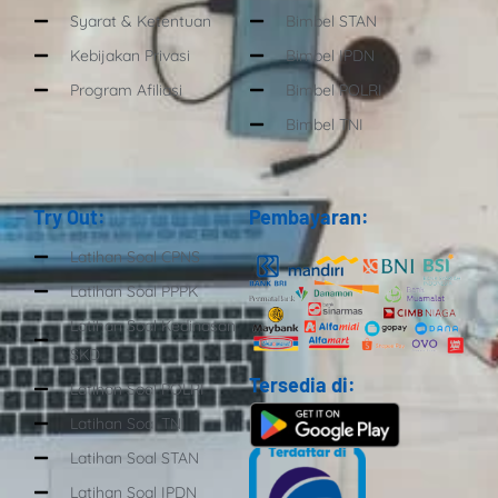
Syarat & Ketentuan
Bimbel STAN
Kebijakan Privasi
Bimbel IPDN
Program Afiliasi
Bimbel POLRI
Bimbel TNI
Try Out:
Pembayaran:
Latihan Soal CPNS
Latihan Soal PPPK
Latihan Soal Kedinasan
SKD
Tersedia di:
Latihan Soal POLRI
Latihan Soal TNI
Latihan Soal STAN
Latihan Soal IPDN