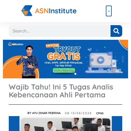
Lewati
ke
konten
Beli Paket
Event & Ebook
Search
Wajib Tahu! Ini 5 Tugas Analis
Kebencanaan Ahli Pertama
BY
AYU DINAR PEBRINA
CPNS
ON
15/06/2026