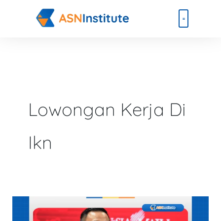
Lewati
ke
konten
Beli Paket
Event & Ebook
Lowongan Kerja Di
Ikn
Siapkan
Diri!