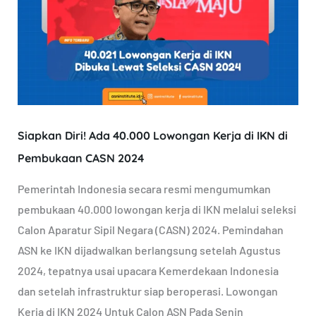
Ada
40.000
Lowongan
Kerja
di
IKN
Siapkan Diri! Ada 40.000 Lowongan Kerja di IKN di
di
Pembukaan
Pembukaan CASN 2024
CASN
Pemerintah Indonesia secara resmi mengumumkan
2024
pembukaan 40.000 lowongan kerja di IKN melalui seleksi
Calon Aparatur Sipil Negara (CASN) 2024. Pemindahan
ASN ke IKN dijadwalkan berlangsung setelah Agustus
2024, tepatnya usai upacara Kemerdekaan Indonesia
dan setelah infrastruktur siap beroperasi. Lowongan
Kerja di IKN 2024 Untuk Calon ASN Pada Senin