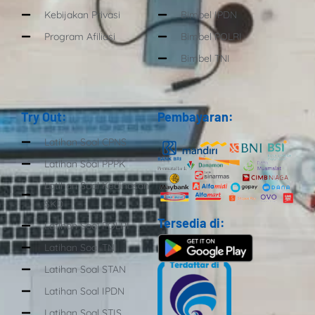
Kebijakan Privasi
Bimbel IPDN
Program Afiliasi
Bimbel POLRI
Bimbel TNI
Try Out:
Pembayaran:
Latihan Soal CPNS
Latihan Soal PPPK
Latihan Soal Kedinasan
SKD
Tersedia di:
Latihan Soal POLRI
Latihan Soal TNI
Latihan Soal STAN
Latihan Soal IPDN
Latihan Soal STIS