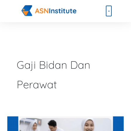
Lewati
ke
konten
Beli Paket
Event & Ebook
Gaji Bidan Dan
Perawat
6
Fakta