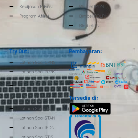
Kebijakan Privasi
Bimbel IPDN
Program Afiliasi
Bimbel POLRI
Bimbel TNI
Try Out:
Pembayaran:
Latihan Soal CPNS
Latihan Soal PPPK
Latihan Soal Kedinasan
SKD
Tersedia di:
Latihan Soal POLRI
Latihan Soal TNI
Latihan Soal STAN
Latihan Soal IPDN
Latihan Soal STIS