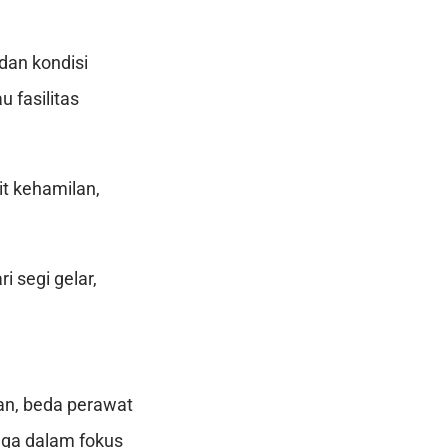
dan kondisi
 fasilitas
it kehamilan,
 segi gelar,
tan, beda perawat
juga dalam fokus