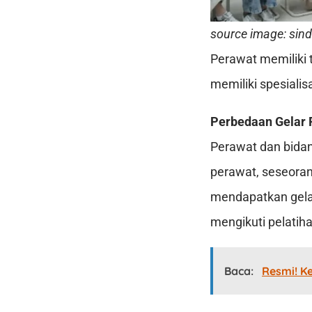
source image: sin
Perawat memiliki 
memiliki spesiali
Perbedaan Gelar 
Perawat dan bidan
perawat, seseora
mendapatkan gelar
mengikuti pelatih
Baca:
Resmi! K