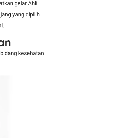
tkan gelar Ahli
ang yang dipilih.
l.
an
 bidang kesehatan