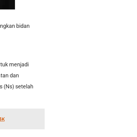
angkan bidan
ntuk menjadi
atan dan
s (Ns) setelah
3K