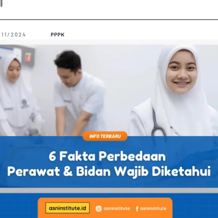
i
/11/2024
PPPK