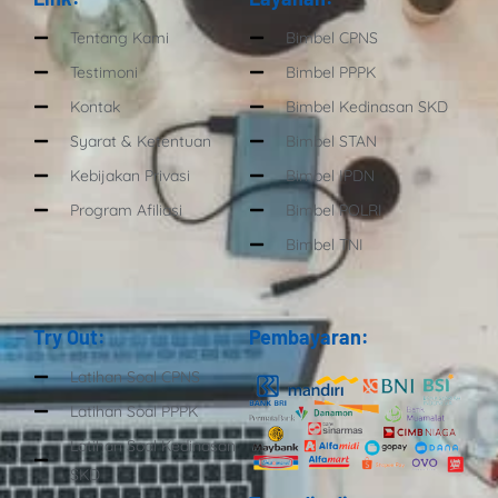
Tentang Kami
Bimbel CPNS
Testimoni
Bimbel PPPK
Kontak
Bimbel Kedinasan SKD
Syarat & Ketentuan
Bimbel STAN
Kebijakan Privasi
Bimbel IPDN
Program Afiliasi
Bimbel POLRI
Bimbel TNI
Try Out:
Pembayaran:
Latihan Soal CPNS
Latihan Soal PPPK
Latihan Soal Kedinasan
SKD