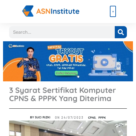
Lewati
ke
konten
Beli Paket
Event & Ebook
Search
3 Syarat Sertifikat Komputer
CPNS & PPPK Yang Diterima
BY
SUCI RIZKI
CPNS
,
PPPK
ON
24/07/2023