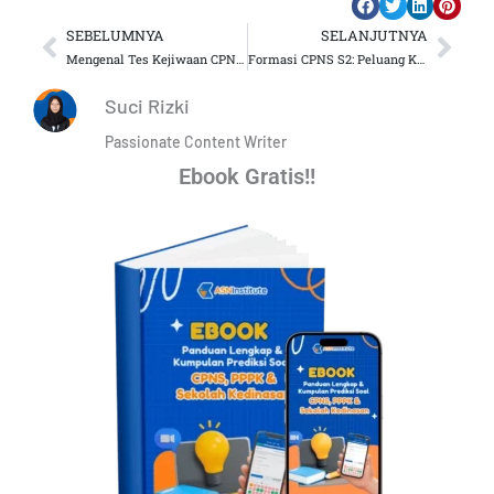
SEBELUMNYA
SELANJUTNYA
Prev
Nex
Mengenal Tes Kejiwaan CPNS & PPPK Serta 10 Tips Lolosnya
Formasi CPNS S2: Peluang Karir Non-Dosen Bagi Lulusan S2
Suci Rizki
Passionate Content Writer
Ebook Gratis!!