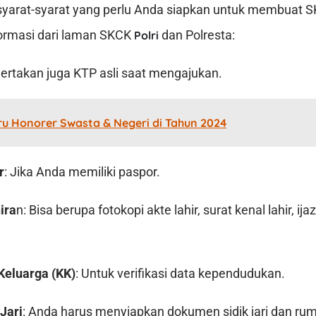
h syarat-syarat yang perlu Anda siapkan untuk membuat
formasi dari laman SKCK
dan Polresta:
Polri
Sertakan juga KTP asli saat mengajukan.
ru Honorer Swasta & Negeri di Tahun 2024
r
: Jika Anda memiliki paspor.
ira
n: Bisa berupa fotokopi akte lahir, surat kenal lahir, ija
Keluarga (KK)
: Untuk verifikasi data kependudukan.
Jari
: Anda harus menyiapkan dokumen sidik jari dan rumu