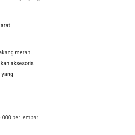
arat
lakang merah.
akan aksesoris
n yang
0.000 per lembar