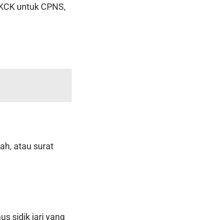
 SKCK untuk CPNS,
zah, atau surat
s sidik jari yang