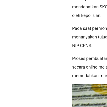
mendapatkan SKCK
oleh kepolisian.
Pada saat permoho
menanyakan tujuan
NIP CPNS.
Proses pembuatan 
secara online mela
memudahkan mas