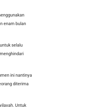
m menggunakan
dan enam bulan
untuk selalu
 menghindari
men ini nantinya
eorang diterima
wilayah. Untuk