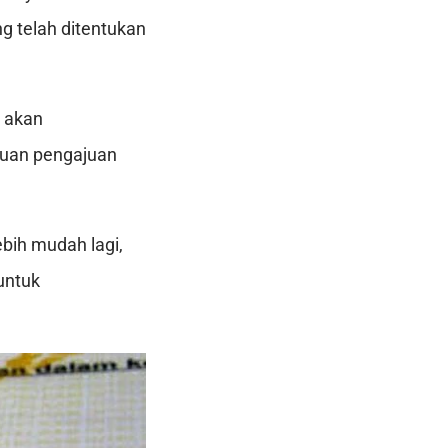
 telah ditentukan
i akan
luan pengajuan
ebih mudah lagi,
 untuk