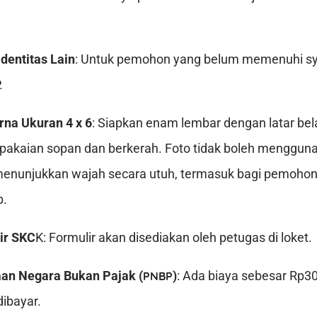
Identitas Lain
: Untuk pemohon yang belum memenuhi sy
.
rna Ukuran 4 x 6
: Siapkan enam lembar dengan latar be
pakaian sopan dan berkerah. Foto tidak boleh menggun
menunjukkan wajah secara utuh, termasuk bagi pemoho
b.
ir SKC
K: Formulir akan disediakan oleh petugas di loket.
an Negara Bukan Pajak (
)
: Ada biaya sebesar Rp3
PNBP
ibayar.