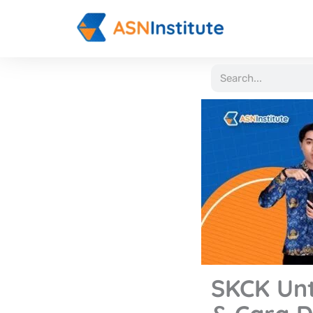
Lewati
ke
konten
Search
SKCK Unt