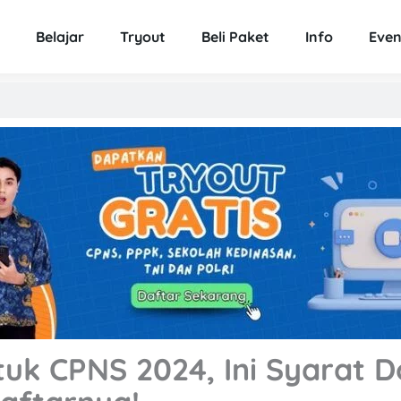
Belajar
Tryout
Beli Paket
Info
Even
uk CPNS 2024, Ini Syarat 