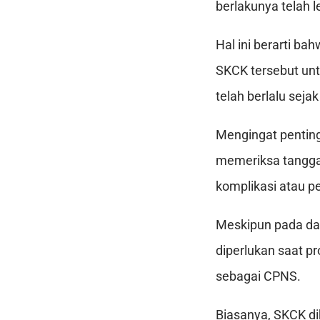
berlakunya telah l
Hal ini berarti b
SKCK tersebut unt
telah berlalu seja
Mengingat pentin
memeriksa tangga
komplikasi atau p
Meskipun pada das
diperlukan saat p
sebagai CPNS.
Biasanya, SKCK dik