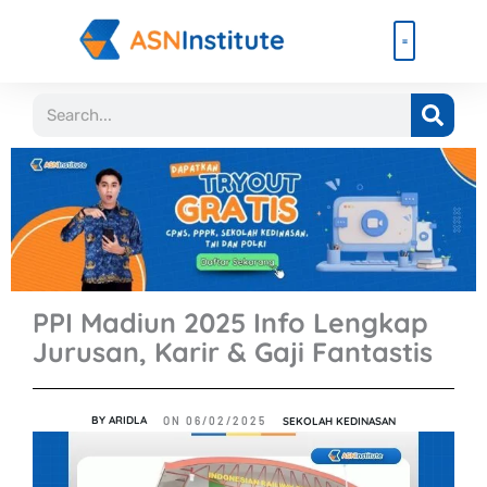
Lewati
ke
konten
Beli Paket
Event & Ebook
Search
PPI Madiun 2025 Info Lengkap
Jurusan, Karir & Gaji Fantastis
BY
ARIDLA
SEKOLAH KEDINASAN
ON
06/02/2025