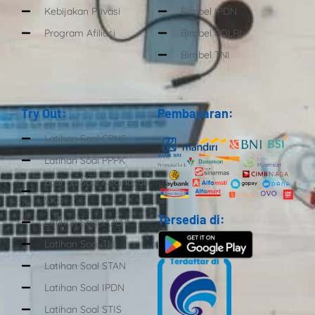
Kebijakan Privasi
Bimbel IPDN
Program Afiliasi
Bimbel POLRI
Bimbel TNI
Try Out:
Pembayaran:
Latihan Soal CPNS
Latihan Soal PPPK
Latihan Soal Kedinasan
SKD
Tersedia di:
Latihan Soal POLRI
Latihan Soal TNI
Latihan Soal STAN
Latihan Soal IPDN
Latihan Soal STIS