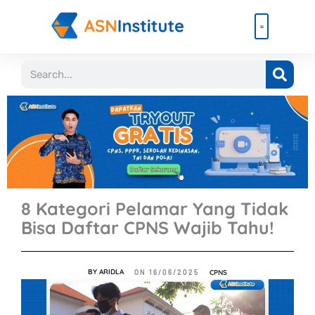
Lewati
ke
konten
Beli Paket
Event & Ebook
Search
8 Kategori Pelamar Yang Tidak
Bisa Daftar CPNS Wajib Tahu!
BY
ARIDLA
CPNS
ON
16/06/2025