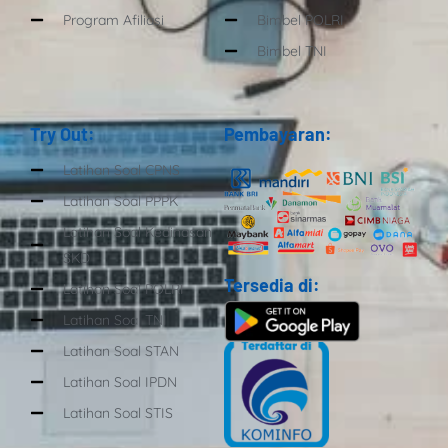
Program Afiliasi
Bimbel POLRI
Bimbel TNI
Try Out:
Pembayaran:
Latihan Soal CPNS
Latihan Soal PPPK
Latihan Soal Kedinasan
SKD
Tersedia di:
Latihan Soal POLRI
Latihan Soal TNI
Latihan Soal STAN
Latihan Soal IPDN
Latihan Soal STIS