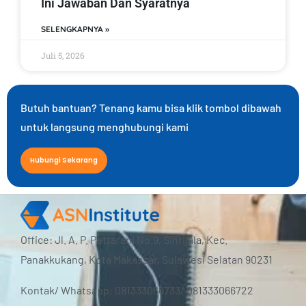
Ini Jawaban Dan Syaratnya
SELENGKAPNYA »
Juli 5, 2026
Butuh bantuan? Tenang kamu bisa klik tombol dibawah
untuk langsung menghubungi kami
Hubungi Sekarang
Office: Jl. A. P. Pettarani No.9, Sinrijala, Kec.
Panakkukang, Kota Makassar, Sulawesi Selatan 90231
Kontak/ Whatsapp: 081333066733/ 081333066722