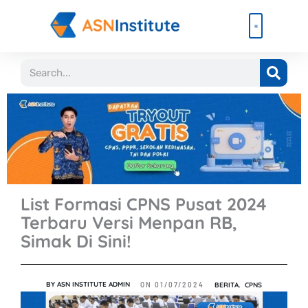
Lewati
ke
konten
Beli Paket
Event & Ebook
Search
List Formasi CPNS Pusat 2024
Terbaru Versi Menpan RB,
Simak Di Sini!
BY
ASN INSTITUTE ADMIN
BERITA
,
CPNS
ON
01/07/2024