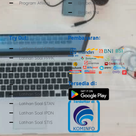
Program Afiliasi
Bimbel POLRI
Bimbel TNI
Try Out:
Pembayaran:
Latihan Soal CPNS
Latihan Soal PPPK
Latihan Soal Kedinasan
SKD
Tersedia di:
Latihan Soal POLRI
Latihan Soal TNI
Latihan Soal STAN
Latihan Soal IPDN
Latihan Soal STIS