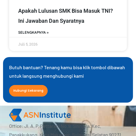
Apakah Lulusan SMK Bisa Masuk TNI?
Ini Jawaban Dan Syaratnya
SELENGKAPNYA »
Juli 5, 2026
Butuh bantuan? Tenang kamu bisa klik tombol dibawah
untuk langsung menghubungi kami
Hubungi Sekarang
Office: Jl. A. P. Pettarani No.9, Sinrijala, Kec.
Panakkukang, Kota Makassar, Sulawesi Selatan 90231