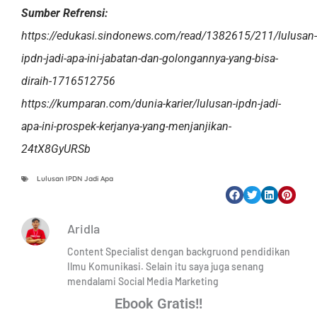
Sumber Refrensi:
https://edukasi.sindonews.com/read/1382615/211/lulusan-
ipdn-jadi-apa-ini-jabatan-dan-golongannya-yang-bisa-
diraih-1716512756
https://kumparan.com/dunia-karier/lulusan-ipdn-jadi-
apa-ini-prospek-kerjanya-yang-menjanjikan-
24tX8GyURSb
Lulusan IPDN Jadi Apa
Aridla
Content Specialist dengan backgruond pendidikan
Ilmu Komunikasi. Selain itu saya juga senang
mendalami Social Media Marketing
Ebook Gratis!!