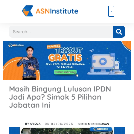
Lewati
ke
konten
Beli Paket
Event & Ebook
Search
Masih Bingung Lulusan IPDN
Jadi Apa? Simak 5 Pilihan
Jabatan Ini
BY
ARIDLA
SEKOLAH KEDINASAN
ON
04/06/2025