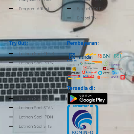
Program Afiliasi
Bimbel POLRI
Bimbel TNI
Try Out:
Pembayaran:
Latihan Soal CPNS
Latihan Soal PPPK
Latihan Soal Kedinasan
SKD
Tersedia di:
Latihan Soal POLRI
Latihan Soal TNI
Latihan Soal STAN
Latihan Soal IPDN
Latihan Soal STIS