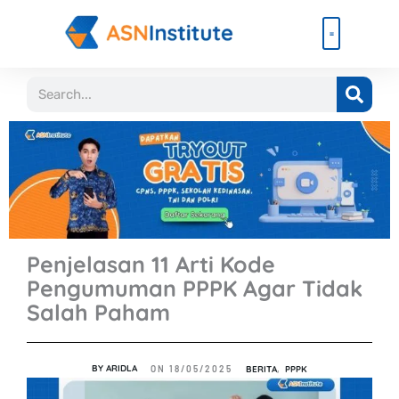
Lewati
ke
konten
Beli Paket
Event & Ebook
Search
Penjelasan 11 Arti Kode
Pengumuman PPPK Agar Tidak
Salah Paham
BY
ARIDLA
BERITA
,
PPPK
ON
18/05/2025