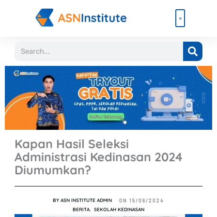
Lewati
ke
konten
Beli Paket
Event & Ebook
Search
Kapan Hasil Seleksi
Administrasi Kedinasan 2024
Diumumkan?
BY
ASN INSTITUTE ADMIN
ON
15/06/2024
BERITA
,
SEKOLAH KEDINASAN