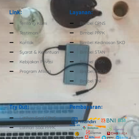
Link:
Layanan:
Tentang Kami
Bimbel CPNS
Testimoni
Bimbel PPPK
Kontak
Bimbel Kedinasan SKD
Syarat & Ketentuan
Bimbel STAN
Kebijakan Privasi
Bimbel IPDN
Program Afiliasi
Bimbel POLRI
Bimbel TNI
Try Out:
Pembayaran:
Latihan Soal CPNS
Latihan Soal PPPK
Latihan Soal Kedinasan