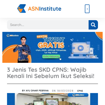
Lewati
ke
konten
Beli Paket
Event & Ebook
Search
3 Jenis Tes SKD CPNS: Wajib
Kenali Ini Sebelum Ikut Seleksi!
BY
AYU DINAR PEBRINA
CPNS
ON
18/03/2026