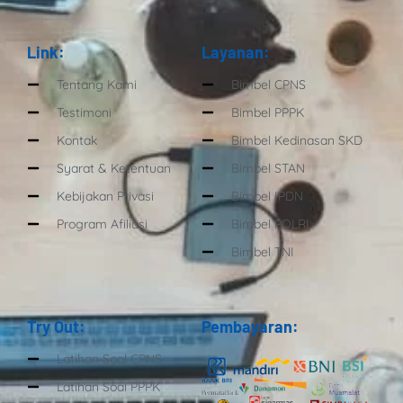
Link:
Layanan:
Tentang Kami
Bimbel CPNS
Testimoni
Bimbel PPPK
Kontak
Bimbel Kedinasan SKD
Syarat & Ketentuan
Bimbel STAN
Kebijakan Privasi
Bimbel IPDN
Program Afiliasi
Bimbel POLRI
Bimbel TNI
Try Out:
Pembayaran:
Latihan Soal CPNS
Latihan Soal PPPK