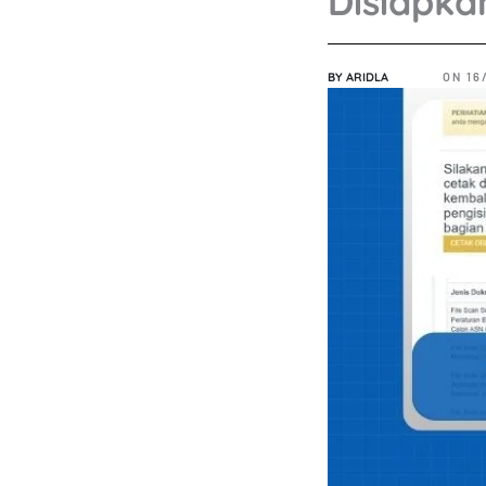
Disiapka
BY
ARIDLA
ON
16