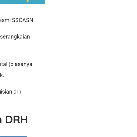
 resmi SSCASN.
 serangkaian
tal (biasanya
k.
isian drh
n DRH