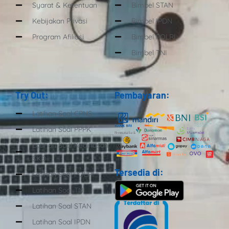
Syarat & Ketentuan
Bimbel STAN
Kebijakan Privasi
Bimbel IPDN
Program Afiliasi
Bimbel POLRI
Bimbel TNI
Try Out:
Pembayaran:
Latihan Soal CPNS
Latihan Soal PPPK
Latihan Soal Kedinasan
SKD
Tersedia di:
Latihan Soal POLRI
Latihan Soal TNI
Latihan Soal STAN
Latihan Soal IPDN