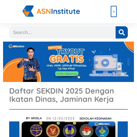
Lewati
ke
konten
Beli Paket
Event & Ebook
Search
Daftar SEKDIN 2025 Dengan
Ikatan Dinas, Jaminan Kerja
BY
ARIDLA
SEKOLAH KEDINASAN
ON
12/02/2025