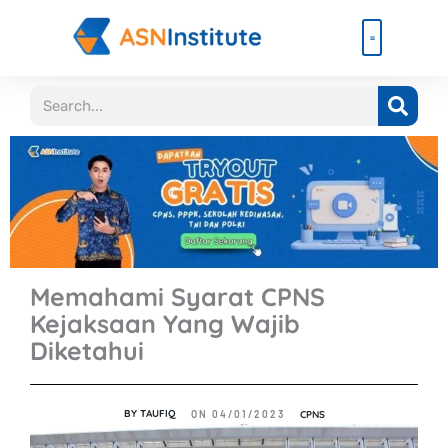
Lewati
ke
konten
Beli Paket
Event & Ebook
Search
Memahami Syarat CPNS
Kejaksaan Yang Wajib
Diketahui
BY
TAUFIQ
CPNS
ON
04/01/2023