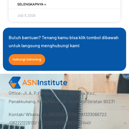
SELENGKAPNYA »
Juli 5, 2026
Butuh bantuan? Tenang kamu bisa klik tombol dibawah
untuk langsung menghubungi kami
Hubungi Sekarang
Office: Jl. A. P. Pettarani No.9, Sinrijala, Kec.
Panakkukang, Kota Makassar, Sulawesi Selatan 90231
Kontak/ Whatsapp: 081333066733/ 081333066722
/
082221226110/ 082221226112/ 082211331441/