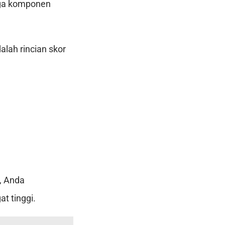
iga komponen
lah rincian skor
i, Anda
t tinggi.