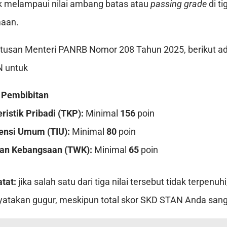
melampaui nilai ambang batas atau
passing grade
di t
maan.
usan Menteri PANRB Nomor 208 Tahun 2025, berikut ada
N untuk
n Pembibitan
ristik Pribadi (TKP):
Minimal
156
poin
gensi Umum (TIU):
Minimal
80
poin
an Kebangsaan (TWK):
Minimal
65
poin
tat:
jika salah satu dari tiga nilai tersebut tidak terpenuh
yatakan gugur, meskipun total skor SKD STAN Anda sanga