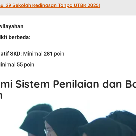
hu! 29 Sekolah Kedinasan Tanpa UTBK 2025!
wilayahan
kit berbeda:
atif SKD:
Minimal
281
poin
inimal
55
poin
i Sistem Penilaian dan B
n