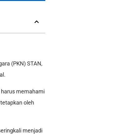
egara (PKN) STAN,
al.
da harus memahami
itetapkan oleh
eringkali menjadi