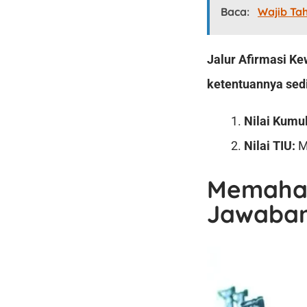
Baca:
Wajib Ta
Jalur Afirmasi Ke
ketentuannya sedi
Nilai Kumul
Nilai TIU:
M
Memaham
Jawaba