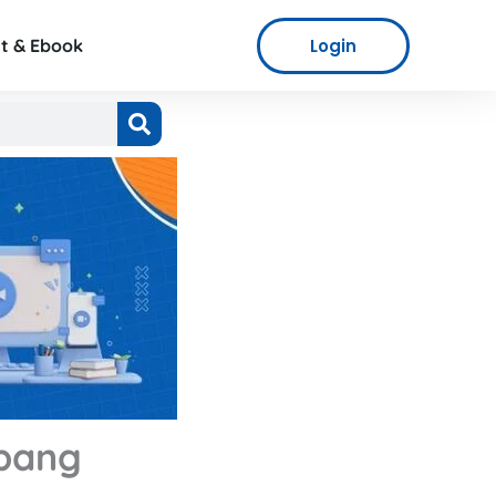
Login
t & Ebook
mbang