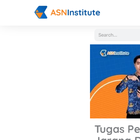
Lewati
ke
konten
Search
Tugas Pe