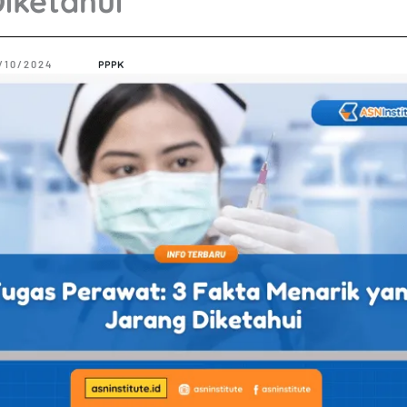
iketahui
/10/2024
PPPK