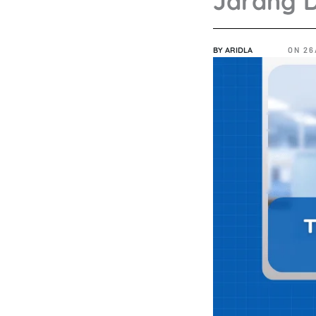
Jarang D
BY
ARIDLA
ON
26