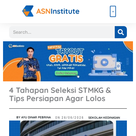
Lewati
ke
konten
Beli Paket
Event & Ebook
Search
4 Tahapan Seleksi STMKG &
Tips Persiapan Agar Lolos
BY
AYU DINAR PEBRINA
SEKOLAH KEDINASAN
ON
26/06/2026