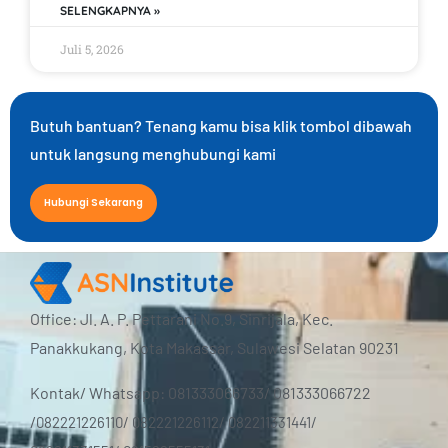
SELENGKAPNYA »
Juli 5, 2026
Butuh bantuan? Tenang kamu bisa klik tombol dibawah
untuk langsung menghubungi kami
Hubungi Sekarang
Office: Jl. A. P. Pettarani No.9, Sinrijala, Kec.
Panakkukang, Kota Makassar, Sulawesi Selatan 90231
Kontak/ Whatsapp: 081333066733/ 081333066722
/
082221226110/ 082221226112/ 082211331441/