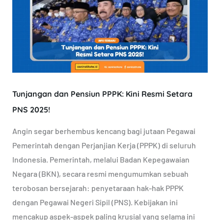
Pensiun
PPPK:
Kini
Resmi
Setara
PNS
Tunjangan dan Pensiun PPPK: Kini Resmi Setara
2025!
PNS 2025!
Angin segar berhembus kencang bagi jutaan Pegawai
Pemerintah dengan Perjanjian Kerja (PPPK) di seluruh
Indonesia. Pemerintah, melalui Badan Kepegawaian
Negara (BKN), secara resmi mengumumkan sebuah
terobosan bersejarah: penyetaraan hak-hak PPPK
dengan Pegawai Negeri Sipil (PNS). Kebijakan ini
mencakup aspek-aspek paling krusial yang selama ini