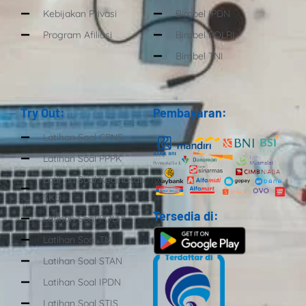
Kebijakan Privasi
Bimbel IPDN
Program Afiliasi
Bimbel POLRI
Bimbel TNI
Try Out:
Pembayaran:
Latihan Soal CPNS
Latihan Soal PPPK
Latihan Soal Kedinasan
SKD
Tersedia di:
Latihan Soal POLRI
Latihan Soal TNI
Latihan Soal STAN
Latihan Soal IPDN
Latihan Soal STIS