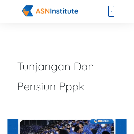
Lewati
ke
konten
Beli Paket
Event & Ebook
Tunjangan Dan
Pensiun Pppk
Tunjangan
dan