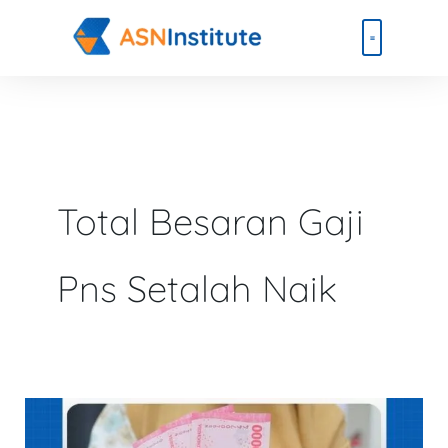
Lewati
ke
konten
Beli Paket
Event & Ebook
Total Besaran Gaji
Pns Setalah Naik
Tabel
Besaran