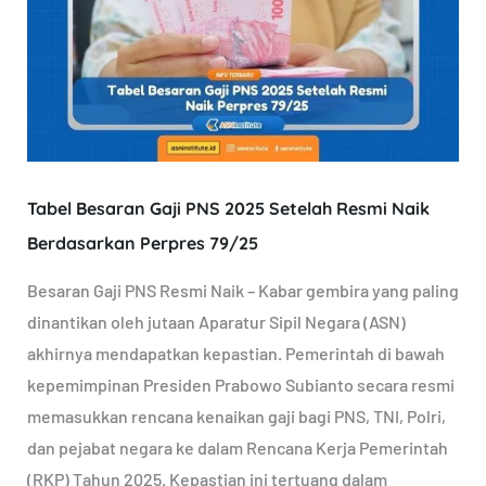
Gaji
PNS
2025
Setelah
Resmi
Naik
Tabel Besaran Gaji PNS 2025 Setelah Resmi Naik
Berdasarkan
Perpres
Berdasarkan Perpres 79/25
79/25
Besaran Gaji PNS Resmi Naik – Kabar gembira yang paling
dinantikan oleh jutaan Aparatur Sipil Negara (ASN)
akhirnya mendapatkan kepastian. Pemerintah di bawah
kepemimpinan Presiden Prabowo Subianto secara resmi
memasukkan rencana kenaikan gaji bagi PNS, TNI, Polri,
dan pejabat negara ke dalam Rencana Kerja Pemerintah
(RKP) Tahun 2025. Kepastian ini tertuang dalam