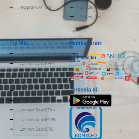
Program Afiliasi
Bimbel POLRI
Bimbel TNI
Try Out:
Pembayaran:
Latihan Soal CPNS
Latihan Soal PPPK
Latihan Soal Kedinasan
SKD
Tersedia di:
Latihan Soal POLRI
Latihan Soal TNI
Latihan Soal STAN
Latihan Soal IPDN
Latihan Soal STIS