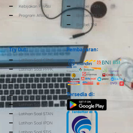
Kebijakan Privasi
Bimbel IPDN
Program Afiliasi
Bimbel POLRI
Bimbel TNI
Try Out:
Pembayaran:
Latihan Soal CPNS
Latihan Soal PPPK
Latihan Soal Kedinasan
SKD
Tersedia di:
Latihan Soal POLRI
Latihan Soal TNI
Latihan Soal STAN
Latihan Soal IPDN
Latihan Soal STIS