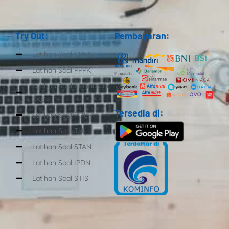
Try Out:
Pembayaran:
Latihan Soal CPNS
Latihan Soal PPPK
Latihan Soal Kedinasan
SKD
Tersedia di:
Latihan Soal POLRI
Latihan Soal TNI
Latihan Soal STAN
Latihan Soal IPDN
Latihan Soal STIS